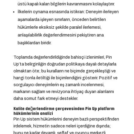
üstü kapalı kalan bilgilerin kavranmasını kolaylaştırır.
İlkelerin oynama esnasında istikrarı: Deneyim ilerleyen
aşamalarda işleyen sınırların, önceden belirtilen
hükümlerle eksiksiz şekilde paralel ilerlemesi,
anlaşılabilirlik değerlendirmesini pekiştiren ana
başlıklardan biridir.
Toplamda değerlendirildiğinde bahisçi izlenimleri, Pin
Up’ta belirginliğin doğrudan politikaya dayalı detaylarla
olmaktan öte; bu kuralların ne biçimde gerçekleştiği ve
hangi tonla iletiltiği ile biçimlendiğini gösterir. Pozitif ve
sorgulayıcı deneyimlerin eş zamanlı incelenmesi,
markanın sağlam ve revizyona ihtiyaç duyan alanlarını
daha somut fark etmeyi destekler.
Kalite değerlendirme çerçevesinden Pin Up platform
hükümlerinin analizi
Pin Up sistem hükümlerini deneyim bazlı perspektifinden
irdelemek, hizmetin sadece neleri içerdiğine dışında;
bunu ne kadar devamlı, şeffaf ve oyuncu merkezli