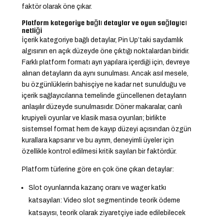
faktör olarak öne çıkar.
Platform kategoriye bağlı detaylar ve oyun sağlayıcı
netliği
İçerik kategoriye bağlı detaylar, Pin Up’taki saydamlık
algısının en açık düzeyde öne çıktığı noktalardan biridir.
Farklı platform formatı ayrı yapılara içerdiği için, devreye
alınan detayların da aynı sunulması. Ancak asıl mesele,
bu özgünlüklerin bahisçiye ne kadar net sunulduğu ve
içerik sağlayıcılarına temelinde güncellenen detayların
anlaşılır düzeyde sunulmasıdır. Döner makaralar, canlı
krupiyeli oyunlar ve klasik masa oyunları; birlikte
sistemsel format hem de kayıp düzeyi açısından özgün
kurallara kapsanır ve bu ayrım, deneyimli üyeler için
özellikle kontrol edilmesi kritik sayılan bir faktördür.
Platform türlerine göre en çok öne çıkan detaylar:
Slot oyunlarında kazanç oranı ve wager katkı
katsayıları: Video slot segmentinde teorik ödeme
katsayısı, teorik olarak ziyaretçiye iade edilebilecek