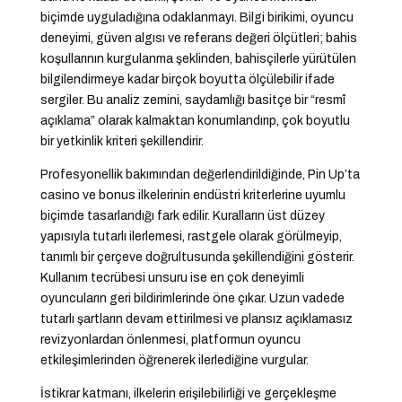
biçimde uyguladığına odaklanmayı. Bilgi birikimi, oyuncu
deneyimi, güven algısı ve referans değeri ölçütleri; bahis
koşullarının kurgulanma şeklinden, bahisçilerle yürütülen
bilgilendirmeye kadar birçok boyutta ölçülebilir ifade
sergiler. Bu analiz zemini, saydamlığı basitçe bir “resmî
açıklama” olarak kalmaktan konumlandırıp, çok boyutlu
bir yetkinlik kriteri şekillendirir.
Profesyonellik bakımından değerlendirildiğinde, Pin Up’ta
casino ve bonus ilkelerinin endüstri kriterlerine uyumlu
biçimde tasarlandığı fark edilir. Kuralların üst düzey
yapısıyla tutarlı ilerlemesi, rastgele olarak görülmeyip,
tanımlı bir çerçeve doğrultusunda şekillendiğini gösterir.
Kullanım tecrübesi unsuru ise en çok deneyimli
oyuncuların geri bildirimlerinde öne çıkar. Uzun vadede
tutarlı şartların devam ettirilmesi ve plansız açıklamasız
revizyonlardan önlenmesi, platformun oyuncu
etkileşimlerinden öğrenerek ilerlediğine vurgular.
İstikrar katmanı, ilkelerin erişilebilirliği ve gerçekleşme