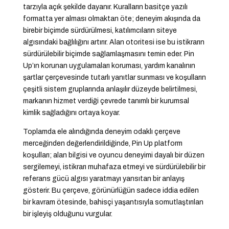
tarzıyla açık şekilde dayanır. Kuralların basitçe yazılı
formatta yer alması olmaktan öte; deneyim akışında da
birebir biçimde sürdürülmesi, katılımcıların siteye
algısındaki bağlılığını artırır. Alan otoritesi ise bu istikrarın
sürdürülebilir biçimde sağlamlaşmasını temin eder. Pin
Up’ın korunan uygulamaları koruması, yardım kanalının
şartlar çerçevesinde tutarlı yanıtlar sunması ve koşulların
çeşitli sistem gruplarında anlaşılır düzeyde belirtilmesi,
markanın hizmet verdiği çevrede tanımlı bir kurumsal
kimlik sağladığını ortaya koyar.
Toplamda ele alındığında deneyim odaklı çerçeve
merceğinden değerlendirildiğinde, Pin Up platform
koşulları; alan bilgisi ve oyuncu deneyimi dayalı bir düzen
sergilemeyi, istikrarı muhafaza etmeyi ve sürdürülebilir bir
referans gücü algısı yaratmayı yansıtan bir anlayış
gösterir. Bu çerçeve, görünürlüğün sadece iddia edilen
bir kavram ötesinde, bahisçi yaşantısıyla somutlaştırılan
bir işleyiş olduğunu vurgular.