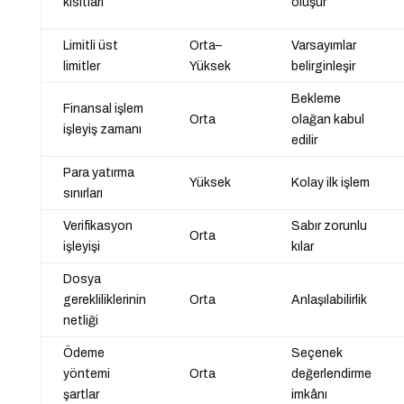
kısıtları
oluşur
Limitli üst
Orta–
Varsayımlar
limitler
Yüksek
belirginleşir
Bekleme
Finansal işlem
Orta
olağan kabul
işleyiş zamanı
edilir
Para yatırma
Yüksek
Kolay ilk işlem
sınırları
Verifikasyon
Sabır zorunlu
Orta
işleyişi
kılar
Dosya
gerekliliklerinin
Orta
Anlaşılabilirlik
netliği
Ödeme
Seçenek
yöntemi
Orta
değerlendirme
şartlar
imkânı