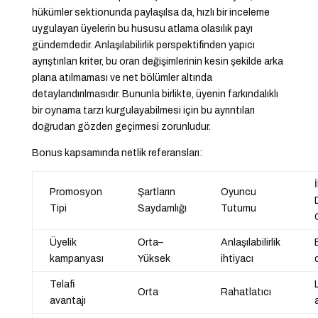
hükümler sektionunda paylaşılsa da, hızlı bir inceleme
uygulayan üyelerin bu hususu atlama olasılık payı
gündemdedir. Anlaşılabilirlik perspektifinden yapıcı
ayrıştırılan kriter, bu oran değişimlerinin kesin şekilde arka
plana atılmaması ve net bölümler altında
detaylandırılmasıdır. Bununla birlikte, üyenin farkındalıklı
bir oynama tarzı kurgulayabilmesi için bu ayrıntıları
doğrudan gözden geçirmesi zorunludur.
Bonus kapsamında netlik referansları:
Promosyon
Şartların
Oyuncu
Tipi
Saydamlığı
Tutumu
Üyelik
Orta–
Anlaşılabilirlik
kampanyası
Yüksek
ihtiyacı
Telafi
Orta
Rahatlatıcı
avantajı