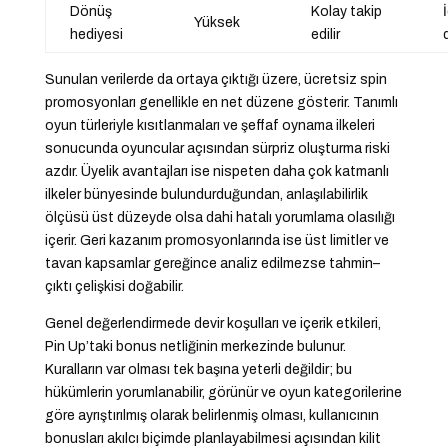
Dönüş
Kolay takip
Yüksek
hediyesi
edilir
Sunulan verilerde da ortaya çıktığı üzere, ücretsiz spin
promosyonları genellikle en net düzene gösterir. Tanımlı
oyun türleriyle kısıtlanmaları ve şeffaf oynama ilkeleri
sonucunda oyuncular açısından sürpriz oluşturma riski
azdır. Üyelik avantajları ise nispeten daha çok katmanlı
ilkeler bünyesinde bulundurduğundan, anlaşılabilirlik
ölçüsü üst düzeyde olsa dahi hatalı yorumlama olasılığı
içerir. Geri kazanım promosyonlarında ise üst limitler ve
tavan kapsamlar gereğince analiz edilmezse tahmin–
çıktı çelişkisi doğabilir.
Genel değerlendirmede devir koşulları ve içerik etkileri,
Pin Up’taki bonus netliğinin merkezinde bulunur.
Kuralların var olması tek başına yeterli değildir; bu
hükümlerin yorumlanabilir, görünür ve oyun kategorilerine
göre ayrıştırılmış olarak belirlenmiş olması, kullanıcının
bonusları akılcı biçimde planlayabilmesi açısından kilit