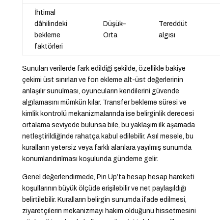
İhtimal
dâhilindeki
Düşük–
Tereddüt
bekleme
Orta
algısı
faktörleri
Sunulan verilerde fark edildiği şekilde, özellikle bakiye
çekimi üst sınırları ve fon ekleme alt-üst değerlerinin
anlaşılır sunulması, oyuncuların kendilerini güvende
algılamasını mümkün kılar. Transfer bekleme süresi ve
kimlik kontrolü mekanizmalarında ise belirginlik derecesi
ortalama seviyede bulunsa bile, bu yaklaşım ilk aşamada
netleştirildiğinde rahatça kabul edilebilir. Asıl mesele, bu
kuralların yetersiz veya farklı alanlara yayılmış sunumda
konumlandırılması koşulunda gündeme gelir.
Genel değerlendirmede, Pin Up’ta hesap hesap hareketi
koşullarının büyük ölçüde erişilebilir ve net paylaşıldığı
belirtilebilir. Kuralların belirgin sunumda ifade edilmesi,
ziyaretçilerin mekanizmayı hakim olduğunu hissetmesini