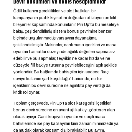
Devir hükümleri ve bahis hesaplamaları
Ödül kullanım gereklilikleri ve slot katkıları, bir
kampanyanın pratik kıymetini doğrudan etkileyen en kilit
bileşenler kapsamında konumlanır. Pin Up’ta bu meseleye
bakış, çeşitlendirilmiş sistem bonus çevrimine benzer
biçimde uygulanmadığı varsayımı dayanağına
şekillendirilmiştir. Makineler, canlı masa içerikleri ve masa
oyunları formatlar düzeyinde ağırlık değerleri sapma arz
edebilir ve bu sapmalar, teşvikin ne kadar hızda ve ne
düzeyde fiilî bakiye tutarına çevrilebileceğini açık şekilde
yönlendirir. Bu bağlamda bahisçiler için sadece “kaç
seviye kullanım şart koşulduğu” haricinde, ne tür
içeriklerin bu devir sürecine ne ağırlıkta pay verdiği da
kritik rol oynar.
Toplam çerçevede, Pin Up’ta slot kategorisi içerikleri
bonus devir sürecine en avantajlı katkıyı gösteren alan
olarak ayrışır. Canlı krupiyeli oyunlar ve seçili masa
bahislerinde ise pay katsayıları kimi zaman minimizedir ya
da mutlak olarak kapsam dışı bırakılabilir. Bu ayrım,