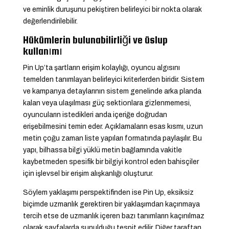
ve eminlik duruşunu pekiştiren belirleyici bir nokta olarak
değerlendirilebilir.
Hükümlerin bulunabilirliği ve üslup
kullanımı
Pin Up’ta şartların erişim kolaylığı, oyuncu algısını
temelden tanımlayan belirleyici kriterlerden biridir. Sistem
ve kampanya detaylarının sistem genelinde arka planda
kalan veya ulaşılması güç sektionlara gizlenmemesi,
oyuncuların istedikleri anda içeriğe doğrudan
erişebilmesini temin eder. Açıklamaların esas kısmı, uzun
metin çoğu zaman liste yapıları formatında paylaşılır. Bu
yapı, bilhassa bilgi yüklü metin bağlamında vakitle
kaybetmeden spesifik bir bilgiyi kontrol eden bahisçiler
için işlevsel bir erişim alışkanlığı oluşturur.
Söylem yaklaşımı perspektifinden ise Pin Up, eksiksiz
biçimde uzmanlık gerektiren bir yaklaşımdan kaçınmaya
tercih etse de uzmanlık içeren bazı tanımların kaçınılmaz
olarak sayfalarda sunulduğu tespit edilir. Diğer taraftan