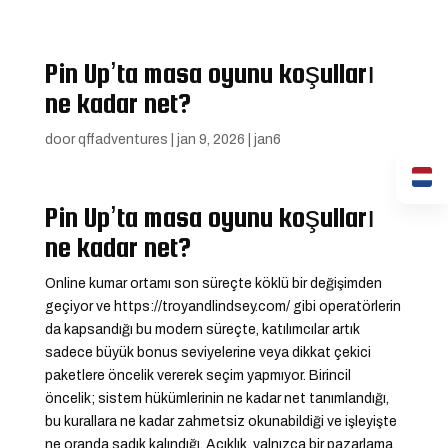
Pin Up’ta masa oyunu koşulları
ne kadar net?
door
qffadventures
|
jan 9, 2026
|
jan6
Pin Up’ta masa oyunu koşulları
ne kadar net?
Online kumar ortamı son süreçte köklü bir değişimden
geçiyor ve
https://troyandlindsey.com/
gibi operatörlerin
da kapsandığı bu modern süreçte, katılımcılar artık
sadece büyük bonus seviyelerine veya dikkat çekici
paketlere öncelik vererek seçim yapmıyor. Birincil
öncelik; sistem hükümlerinin ne kadar net tanımlandığı,
bu kurallara ne kadar zahmetsiz okunabildiği ve işleyişte
ne oranda sadık kalındığı. Açıklık, yalnızca bir pazarlama