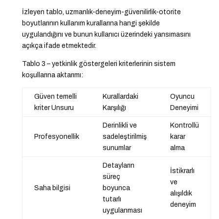
İzleyen tablo, uzmanlık-deneyim-güvenilirlik-otorite
boyutlarının kullanım kurallarına hangi şekilde
uygulandığını ve bunun kullanıcı üzerindeki yansımasını
açıkça ifade etmektedir.
Tablo 3 – yetkinlik göstergeleri kriterlerinin sistem
koşullarına aktarımı:
Güven temelli
Kurallardaki
Oyuncu
kriter Unsuru
Karşılığı
Deneyimi
Derinlikli ve
Kontrollü
Profesyonellik
sadeleştirilmiş
karar
sunumlar
alma
Detayların
İstikrarlı
süreç
ve
Saha bilgisi
boyunca
alışıldık
tutarlı
deneyim
uygulanması