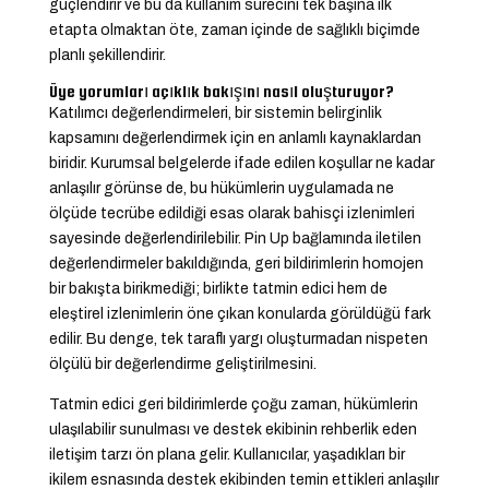
güçlendirir ve bu da kullanım sürecini tek başına ilk
etapta olmaktan öte, zaman içinde de sağlıklı biçimde
planlı şekillendirir.
Üye yorumları açıklık bakışını nasıl oluşturuyor?
Katılımcı değerlendirmeleri, bir sistemin belirginlik
kapsamını değerlendirmek için en anlamlı kaynaklardan
biridir. Kurumsal belgelerde ifade edilen koşullar ne kadar
anlaşılır görünse de, bu hükümlerin uygulamada ne
ölçüde tecrübe edildiği esas olarak bahisçi izlenimleri
sayesinde değerlendirilebilir. Pin Up bağlamında iletilen
değerlendirmeler bakıldığında, geri bildirimlerin homojen
bir bakışta birikmediği; birlikte tatmin edici hem de
eleştirel izlenimlerin öne çıkan konularda görüldüğü fark
edilir. Bu denge, tek taraflı yargı oluşturmadan nispeten
ölçülü bir değerlendirme geliştirilmesini.
Tatmin edici geri bildirimlerde çoğu zaman, hükümlerin
ulaşılabilir sunulması ve destek ekibinin rehberlik eden
iletişim tarzı ön plana gelir. Kullanıcılar, yaşadıkları bir
ikilem esnasında destek ekibinden temin ettikleri anlaşılır