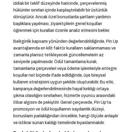
iddialı bir teklif düzeyinde haricinde, çerçevelenmiş
hükümler sınırları içinde karşılaştırılabilir bir üstünlük
dönüştürür. Ancak özel bonuslarda şartların yardımcı
başlıklara yayılması, ziyaretçilerin genel koşulları
öğrenmek için kuralları özenle analiz etmesini bekler.
Belirginlik kapsamı yönünden değerlendirildiğinde, Pin Up
avantajlarında en kilit faktör kuralların saklanmaması ve
zamanla plansız tetikleyecek güncellemelerin az
seviyede yapılmasıdır. Ödül tamamlama kuralı,
tamamlama çerçeveleri veya ödeme işlemleriyle entegre
koşullar net biçimde ifade edildiğinde, üye bireysel
kullanım stratejisini uygun şekilde oluşturabilir. Bu etki,
kampanya değerlendirilmesinde hayal kırıklığı ortaya
çıkma olasılığını sınırlarken, hizmetle oyuncu arasındaki
itibar algısını de pekiştirir. Genel çerçevede, Pin Up’ta
promosyon ve ödül koşullarının saydamlık düzeyi,
bonusların parlaklığından öncelikle, hangi ölçüde anlaşılır
ve istikrar sunan kaldığı temelinde kıyaslanmalıdır.