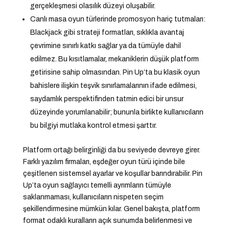
gerçekleşmesi olasılık düzeyi oluşabilir.
Canlı masa oyun türlerinde promosyon hariç tutmaları:
Blackjack gibi strateji formatları, sıklıkla avantaj
çevrimine sınırlı katkı sağlar ya da tümüyle dahil
edilmez. Bu kısıtlamalar, mekaniklerin düşük platform
getirisine sahip olmasından. Pin Up’ta bu klasik oyun
bahislere ilişkin teşvik sınırlamalarının ifade edilmesi,
saydamlık perspektifinden tatmin edici bir unsur
düzeyinde yorumlanabilir; bununla birlikte kullanıcıların
bu bilgiyi mutlaka kontrol etmesi şarttır.
Platform ortağı belirginliği da bu seviyede devreye girer.
Farklı yazılım firmaları, eşdeğer oyun türü içinde bile
çeşitlenen sistemsel ayarlar ve koşullar barındırabilir. Pin
Up’ta oyun sağlayıcı temelli ayrımların tümüyle
saklanmaması, kullanıcıların nispeten seçim
şekillendirmesine mümkün kılar. Genel bakışta, platform
format odaklı kuralların açık sunumda belirlenmesi ve