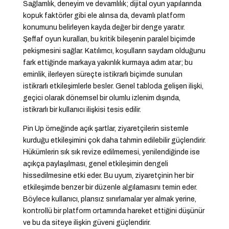
Sağlamlık, deneyim ve devamlılık; dijital oyun yapılarında
kopuk faktörler gibi ele alınsa da, devamlı platform
konumunu belirleyen kayda değer bir denge yaratır.
Şeffaf oyun kuralları, bu kritik bileşenin paralel biçimde
pekişmesini sağlar. Katılımcı, koşulların saydam olduğunu
fark ettiğinde markaya yakınlık kurmaya adım atar; bu
eminlik, ilerleyen süreçte istikrarlı biçimde sunulan
istikrarlı etkileşimlerle besler. Genel tabloda gelişen ilişki,
geçici olarak dönemsel bir olumlu izlenim dışında,
istikrarlı bir kullanıcı ilişkisi tesis edilir.
Pin Up örneğinde açık şartlar, ziyaretçilerin sistemle
kurduğu etkileşimini çok daha tahmin edilebilir güçlendirir.
Hükümlerin sık sık revize edilmemesi, yenilendiğinde ise
açıkça paylaşılması, genel etkileşimin dengeli
hissedilmesine etki eder. Bu uyum, ziyaretçinin her bir
etkileşimde benzer bir düzenle algılamasını temin eder.
Böylece kullanıcı, plansız sınırlamalar yer almak yerine,
kontrollü bir platform ortamında hareket ettiğini düşünür
ve bu da siteye ilişkin güveni güçlendirir.