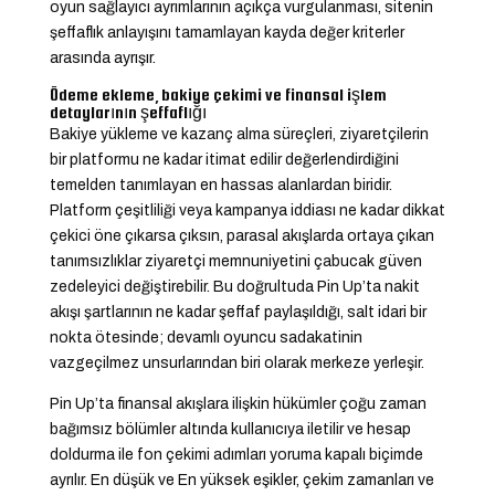
oyun sağlayıcı ayrımlarının açıkça vurgulanması, sitenin
şeffaflık anlayışını tamamlayan kayda değer kriterler
arasında ayrışır.
Ödeme ekleme, bakiye çekimi ve finansal işlem
detaylarının şeffaflığı
Bakiye yükleme ve kazanç alma süreçleri, ziyaretçilerin
bir platformu ne kadar itimat edilir değerlendirdiğini
temelden tanımlayan en hassas alanlardan biridir.
Platform çeşitliliği veya kampanya iddiası ne kadar dikkat
çekici öne çıkarsa çıksın, parasal akışlarda ortaya çıkan
tanımsızlıklar ziyaretçi memnuniyetini çabucak güven
zedeleyici değiştirebilir. Bu doğrultuda Pin Up’ta nakit
akışı şartlarının ne kadar şeffaf paylaşıldığı, salt idari bir
nokta ötesinde; devamlı oyuncu sadakatinin
vazgeçilmez unsurlarından biri olarak merkeze yerleşir.
Pin Up’ta finansal akışlara ilişkin hükümler çoğu zaman
bağımsız bölümler altında kullanıcıya iletilir ve hesap
doldurma ile fon çekimi adımları yoruma kapalı biçimde
ayrılır. En düşük ve En yüksek eşikler, çekim zamanları ve