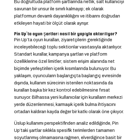
Bu doğrultuda platform şartlarında netlik, salt kullanıcıyı
savunan bir unsur ile sınırlı kalmayıp; ek olarak
platformun devamlı dayanıklılığını ve itibarını doğrudan
etkileyen hayati bir ölçüt olarak ayrışır.
Pin Up’ta oyun şartları nasıl bir yapıyla aktarılıyor?
Pin Up’ta oyun kuralları, ziyaretçilerin gerektiğinde
inceleyebileceği toplu sektionlar vasıtasıyla aktarılıyor.
Standart kurallar, kampanya şartları ve platform
özelliklerine özel limitler; sistem erişim alanında net
biçimde yerleştirilen içerik kısımlarında bulunuyor. Bu
yaklaşım, oyuncuların başlangıçta başlangıç evresinde
dışında, kullanım sürecinin istenilen noktasında da
kuralları başka bir kez kontrol edebilmesine fırsat
sunuyor. Bilhassa yeni kullanıcılar için kuralların merkezi
yerde düzenlenmesi, karmaşık içerik bulma ihtiyacını
ortadan kaldıran kayda değer bir katkı olarak öne çıkıyor.
Üslup kullanımı perspektifinden analiz edildiğinde, Pin
Up’taki şartlar sıklıkla spesifik terimlerden tamamen
soyutlanmış olmamasına rağmen, elverdiğince basit bir