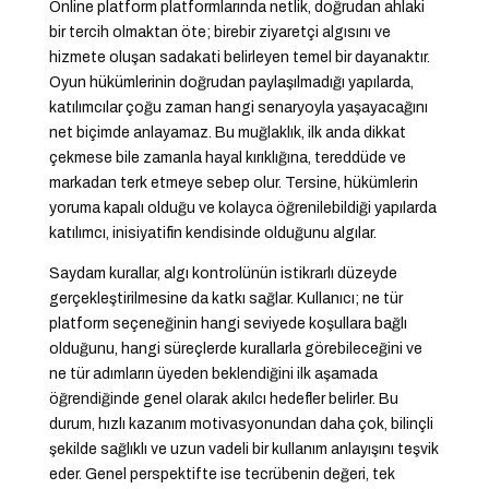
Online platform platformlarında netlik, doğrudan ahlaki
bir tercih olmaktan öte; birebir ziyaretçi algısını ve
hizmete oluşan sadakati belirleyen temel bir dayanaktır.
Oyun hükümlerinin doğrudan paylaşılmadığı yapılarda,
katılımcılar çoğu zaman hangi senaryoyla yaşayacağını
net biçimde anlayamaz. Bu muğlaklık, ilk anda dikkat
çekmese bile zamanla hayal kırıklığına, tereddüde ve
markadan terk etmeye sebep olur. Tersine, hükümlerin
yoruma kapalı olduğu ve kolayca öğrenilebildiği yapılarda
katılımcı, inisiyatifin kendisinde olduğunu algılar.
Saydam kurallar, algı kontrolünün istikrarlı düzeyde
gerçekleştirilmesine da katkı sağlar. Kullanıcı; ne tür
platform seçeneğinin hangi seviyede koşullara bağlı
olduğunu, hangi süreçlerde kurallarla görebileceğini ve
ne tür adımların üyeden beklendiğini ilk aşamada
öğrendiğinde genel olarak akılcı hedefler belirler. Bu
durum, hızlı kazanım motivasyonundan daha çok, bilinçli
şekilde sağlıklı ve uzun vadeli bir kullanım anlayışını teşvik
eder. Genel perspektifte ise tecrübenin değeri, tek