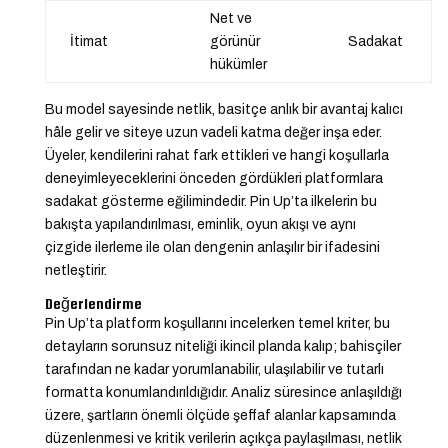
Net ve
İtimat
görünür
Sadakat
hükümler
Bu model sayesinde netlik, basitçe anlık bir avantaj kalıcı
hâle gelir ve siteye uzun vadeli katma değer inşa eder.
Üyeler, kendilerini rahat fark ettikleri ve hangi koşullarla
deneyimleyeceklerini önceden gördükleri platformlara
sadakat gösterme eğilimindedir. Pin Up’ta ilkelerin bu
bakışta yapılandırılması, eminlik, oyun akışı ve aynı
çizgide ilerleme ile olan dengenin anlaşılır bir ifadesini
netleştirir.
Değerlendirme
Pin Up’ta platform koşullarını incelerken temel kriter, bu
detayların sorunsuz niteliği ikincil planda kalıp; bahisçiler
tarafından ne kadar yorumlanabilir, ulaşılabilir ve tutarlı
formatta konumlandırıldığıdır. Analiz süresince anlaşıldığı
üzere, şartların önemli ölçüde şeffaf alanlar kapsamında
düzenlenmesi ve kritik verilerin açıkça paylaşılması, netlik