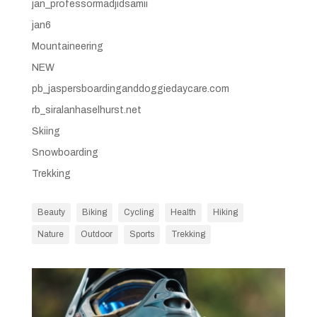
jan_professormadjidsamii
jan6
Mountaineering
NEW
pb_jaspersboardinganddoggiedaycare.com
rb_siralanhaselhurst.net
Skiing
Snowboarding
Trekking
Beauty
Biking
Cycling
Health
Hiking
Nature
Outdoor
Sports
Trekking