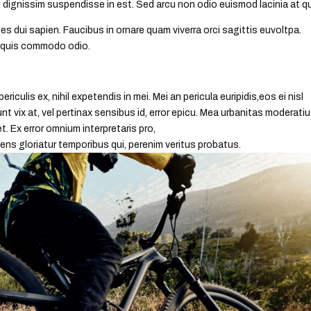
 dignissim suspendisse in est. Sed arcu non odio euismod lacinia at qu
es dui sapien. Faucibus in ornare quam viverra orci sagittis euvoltpa.
i quis commodo odio.
iculis ex, nihil expetendis in mei. Mei an pericula euripidis,eos ei nisl
nt vix at, vel pertinax sensibus id, error epicu. Mea urbanitas moderatiu
et. Ex error omnium interpretaris pro,
ens gloriatur temporibus qui, perenim veritus probatus.