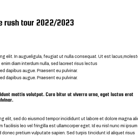
ne rush tour 2022/2023
ng elit. In augueligula, feugiat ut nulla consequat. Ut est lacus,moles
, enim diam interdum nulla, sed laoreet risus lectus
 sed dapibus augue. Praesent eu pulvinar.
 sed dapibus augue. Praesent eu pulvinar.
idunt mattis volutpat. Cura bitur ut viverra urna, eget luctus erat
lvinar.
g elit, sed do eiusmod tempor incididunt ut labore et dolore magna ali
acilisis leo vel fringilla est ullamcorper eget. Id eu nisl nunc mi ipsum
 donec pretium vulputate sapien. Sed turpis tincidunt id aliquet risus