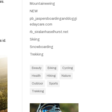
is.
Mountaineering
NEW
pb_jaspersboardinganddoggi
edaycare.com
rb_siralanhaselhurst.net
Skiing
s id.
Snowboarding
Trekking
Beauty
Biking
Cycling
Health
Hiking
Nature
Outdoor
Sports
Trekking