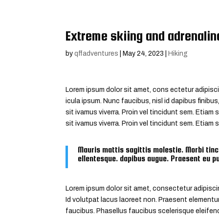
Extreme skiing and adrenali
by
qffadventures
|
May 24, 2023
|
Hiking
Lorem ipsum dolor sit amet, cons ectetur adipisci
icula ipsum. Nunc faucibus, nisl id dapibus finibus
sit ivamus viverra. Proin vel tincidunt sem. Etiam
sit ivamus viverra. Proin vel tincidunt sem. Etiam
Mauris mattis sagittis molestie. Morbi tinc
ellentesque. dapibus augue. Praesent eu pu
Lorem ipsum dolor sit amet, consectetur adipiscin
Id volutpat lacus laoreet non. Praesent elementum f
faucibus. Phasellus faucibus scelerisque eleifend