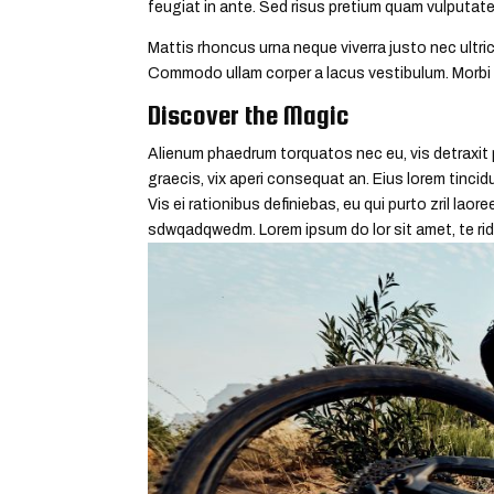
feugiat in ante. Sed risus pretium quam vulputate
Mattis rhoncus urna neque viverra justo nec ultric
Commodo ullam corper a lacus vestibulum. Morb
Discover the Magic
Alienum phaedrum torquatos nec eu, vis detraxit per
graecis, vix aperi consequat an. Eius lorem tincidu
Vis ei rationibus definiebas, eu qui purto zril laore
sdwqadqwedm. Lorem ipsum do lor sit amet, te rid