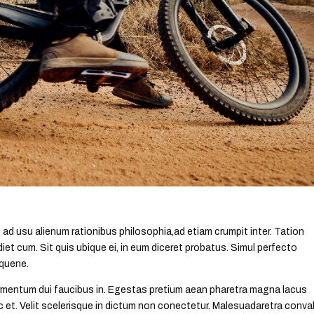
 ad usu alienum rationibus philosophia,ad etiam crumpit inter. Tation
et cum. Sit quis ubique ei, in eum diceret probatus. Simul perfecto
 quene.
e fermentum dui faucibus in. Egestas pretium aean pharetra magna lacus
 et. Velit scelerisque in dictum non conectetur. Malesuadaretra convall