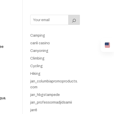
Camping
canli casino
tee
Canyoning
Climbing
Cycling
Hiking
jan_columbiapromoproducts.
com
jan_hbgstampede
qua.
jan_professormadjidsamii
jan6