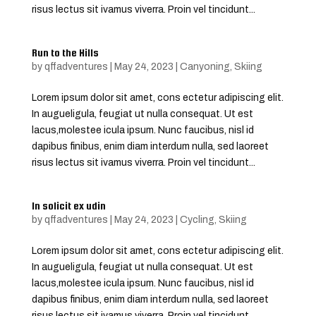
risus lectus sit ivamus viverra. Proin vel tincidunt...
Run to the Hills
by
qffadventures
|
May 24, 2023
|
Canyoning
,
Skiing
Lorem ipsum dolor sit amet, cons ectetur adipiscing elit.
In augueligula, feugiat ut nulla consequat. Ut est
lacus,molestee icula ipsum. Nunc faucibus, nisl id
dapibus finibus, enim diam interdum nulla, sed laoreet
risus lectus sit ivamus viverra. Proin vel tincidunt...
In solicit ex udin
by
qffadventures
|
May 24, 2023
|
Cycling
,
Skiing
Lorem ipsum dolor sit amet, cons ectetur adipiscing elit.
In augueligula, feugiat ut nulla consequat. Ut est
lacus,molestee icula ipsum. Nunc faucibus, nisl id
dapibus finibus, enim diam interdum nulla, sed laoreet
risus lectus sit ivamus viverra. Proin vel tincidunt...