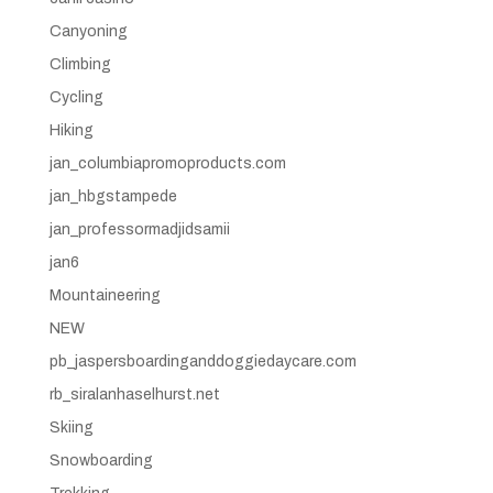
Canyoning
Climbing
Cycling
Hiking
jan_columbiapromoproducts.com
jan_hbgstampede
jan_professormadjidsamii
jan6
Mountaineering
NEW
pb_jaspersboardinganddoggiedaycare.com
rb_siralanhaselhurst.net
Skiing
Snowboarding