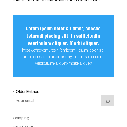
Lorem ipsum dolor sit amet, consec
teturadi piscing elit. In sollicitudin
vestibulum aliquet. Morbi aliquet.
https://qffadventures.nl/en/lorem-ipsum-dolor-sit-
amet-consec-teturadi-piscing-elit-in-sollicitudin-
vestibulum-aliquet-morbi-aliquet/
« Older Entries
Camping
canli casino