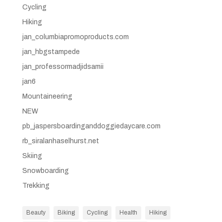
Cycling
Hiking
jan_columbiapromoproducts.com
jan_hbgstampede
jan_professormadjidsamii
jan6
Mountaineering
NEW
pb_jaspersboardinganddoggiedaycare.com
rb_siralanhaselhurst.net
Skiing
Snowboarding
Trekking
Beauty
Biking
Cycling
Health
Hiking