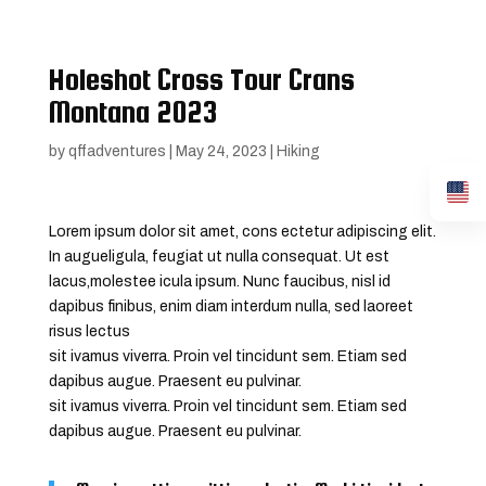
Holeshot Cross Tour Crans
Montana 2023
by
qffadventures
|
May 24, 2023
|
Hiking
Lorem ipsum dolor sit amet, cons ectetur adipiscing elit.
In augueligula, feugiat ut nulla consequat. Ut est
lacus,molestee icula ipsum. Nunc faucibus, nisl id
dapibus finibus, enim diam interdum nulla, sed laoreet
risus lectus
sit ivamus viverra. Proin vel tincidunt sem. Etiam sed
dapibus augue. Praesent eu pulvinar.
sit ivamus viverra. Proin vel tincidunt sem. Etiam sed
dapibus augue. Praesent eu pulvinar.