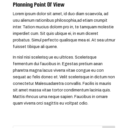
Planning Point Of View
Lorem ipsum dolor sit amet, id duo diam scaevola, ad
usu alienum rationibus philosophia,ad etiam crumpit
inter. Tation mucius dolorm pro in, te tamquam molestie
imperdiet cum. Sit quis ubique ei, in eum diceret
probatus. Simul perfecto qualisque mea ei. At sea utmur
fuisset tibique ali quene.
In nisl nisi scelerisq ue eu ultrices. Scelerisque
fermentum dui faucibus in. Egestas pretium aean
pharetra magna lacus viverra vitae congue eu con
sequat ac felis donec et. Velit scelerisque in dictum non
conectetur. Malesuadaretra convallis. Facilis is mauris
sit amet massa vitae tortor condimentum lacinia quis.
Mattis rhncus urna neque sapien. Faucibus in ornare
quam viverra orci sagittis eu voltpat odio.