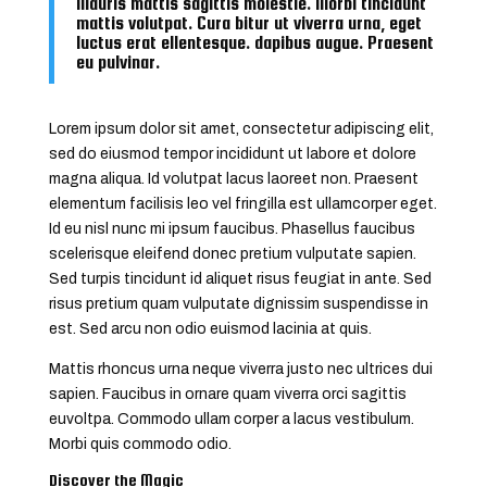
Mauris mattis sagittis molestie. Morbi tincidunt
mattis volutpat. Cura bitur ut viverra urna, eget
luctus erat ellentesque. dapibus augue. Praesent
eu pulvinar.
Lorem ipsum dolor sit amet, consectetur adipiscing elit,
sed do eiusmod tempor incididunt ut labore et dolore
magna aliqua. Id volutpat lacus laoreet non. Praesent
elementum facilisis leo vel fringilla est ullamcorper eget.
Id eu nisl nunc mi ipsum faucibus. Phasellus faucibus
scelerisque eleifend donec pretium vulputate sapien.
Sed turpis tincidunt id aliquet risus feugiat in ante. Sed
risus pretium quam vulputate dignissim suspendisse in
est. Sed arcu non odio euismod lacinia at quis.
Mattis rhoncus urna neque viverra justo nec ultrices dui
sapien. Faucibus in ornare quam viverra orci sagittis
euvoltpa. Commodo ullam corper a lacus vestibulum.
Morbi quis commodo odio.
Discover the Magic