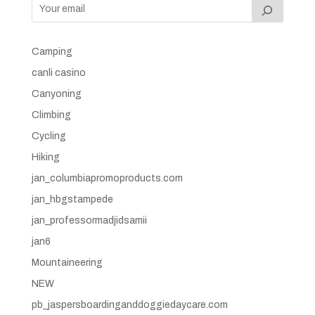
Camping
canli casino
Canyoning
Climbing
Cycling
Hiking
jan_columbiapromoproducts.com
jan_hbgstampede
jan_professormadjidsamii
jan6
Mountaineering
NEW
pb_jaspersboardinganddoggiedaycare.com