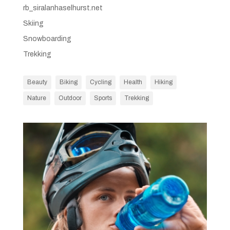
rb_siralanhaselhurst.net
Skiing
Snowboarding
Trekking
Beauty
Biking
Cycling
Health
Hiking
Nature
Outdoor
Sports
Trekking