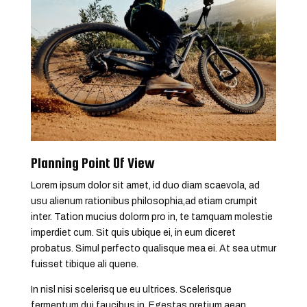
Planning Point Of View
Lorem ipsum dolor sit amet, id duo diam scaevola, ad
usu alienum rationibus philosophia,ad etiam crumpit
inter. Tation mucius dolorm pro in, te tamquam molestie
imperdiet cum. Sit quis ubique ei, in eum diceret
probatus. Simul perfecto qualisque mea ei. At sea utmur
fuisset tibique ali quene.
In nisl nisi scelerisq ue eu ultrices. Scelerisque
fermentum dui faucibus in. Egestas pretium aean