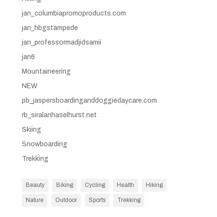
jan_columbiapromoproducts.com
jan_hbgstampede
jan_professormadjidsamii
jan6
Mountaineering
NEW
pb_jaspersboardinganddoggiedaycare.com
rb_siralanhaselhurst.net
Skiing
Snowboarding
Trekking
Beauty
Biking
Cycling
Health
Hiking
Nature
Outdoor
Sports
Trekking