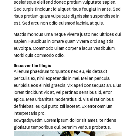
scelerisque eleifend donec pretium vulputate sapien.
Sed turpis tincidunt id aliquet risus feugiat in ante. Sed
risus pretium quam vulputate dignissim suspendisse in
est. Sed arcu non odio euismod lacinia at quis.
Mattis rhoncus urna neque viverra justo nec ultrices dui
sapien. Faucibus in ornare quam viverra orci sagittis
euvoltpa. Commodo ullam corper a lacus vestibulum.
Morbi quis commodo odio.
Discover the Magic
Alienum phaedrum torquatos nec eu, vis detraxit
periculis ex, nihil expetendis in mei. Mei an pericula
euripidis,eos ei nisl graecis, vix aperi consequat an. Eius
lorem tincidunt vix at, vel pertinax sensibus id, error
epicu. Mea urbanitas moderatius id. Vis ei rationibus
definiebas, eu qui purto zril laoreet. Ex error omnium
interpretaris pro,
sdwqadqwedm. Lorem ipsum do lor sit amet, te ridens
gloriatur temporibus qui, perenim veritus probatus.