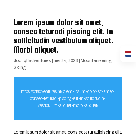
Lorem ipsum dolor sit amet,
consec teturadi piscing elit. In
sollicitudin vestibulum aliquet.
Morbi aliquet.
door
qffadventures
|
mei 24, 2023
|
Mountaineering
,
Skiing
https://qffadventures.nl/lorem-ipsum-dolor-sit-amet-
consec-teturadi-piscing-elit-in-sollicitudin-
vestibulum-aliquet-morbi-aliquet/
Lorem ipsum dolor sit amet, cons ectetur adipiscing elit.