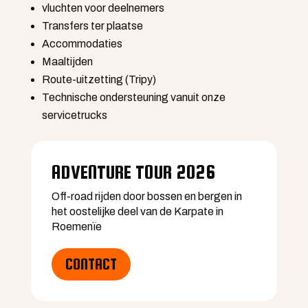
vluchten voor deelnemers
Transfers ter plaatse
Accommodaties
Maaltijden
Route-uitzetting (Tripy)
Technische ondersteuning vanuit onze
servicetrucks
ADVENTURE TOUR 2026
Voor wie is de Adventure Tour
geschikt?
Off-road rijden door bossen en bergen in
het oostelijke deel van de Karpate in
Roemenïe
Hoe zwaar zijn de routes?
CONTACT