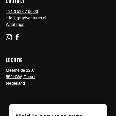
CONTACT
+31 6 51 67 66 66
info@qffadventures.nl
Whatsapp


LOCATIE
Meerheide 228,
5521DW, Eersel
Nederland