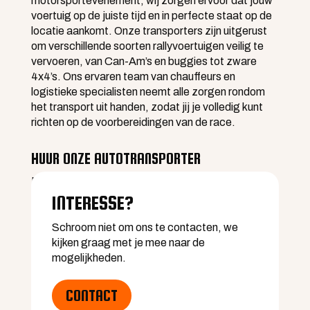
motorsportevenement, wij zorgen ervoor dat jouw
voertuig op de juiste tijd en in perfecte staat op de
locatie aankomt. Onze transporters zijn uitgerust
om verschillende soorten rallyvoertuigen veilig te
vervoeren, van Can-Am’s en buggies tot zware
4x4’s. Ons ervaren team van chauffeurs en
logistieke specialisten neemt alle zorgen rondom
het transport uit handen, zodat jij je volledig kunt
richten op de voorbereidingen van de race.
HUUR ONZE AUTOTRANSPORTER
Neem je deel aan een evenement waar QFF zelf
niet aanwezig zal zijn? Geen probleem! Je hebt de
INTERESSE?
mogelijkheid om onze autotransporters te huren en
zelf het transport van je rallyvoertuigen te regelen.
Schroom niet om ons te contacten, we
Hiermee krijg je volledige controle over de
kijken graag met je mee naar de
logistiek, met de zekerheid van hoogwaardige en
mogelijkheden.
veilige transportmiddelen. Onze transporters zijn
beschikbaar voor zowel korte als lange afstanden
CONTACT
en kunnen gehuurd worden voor zowel enkele