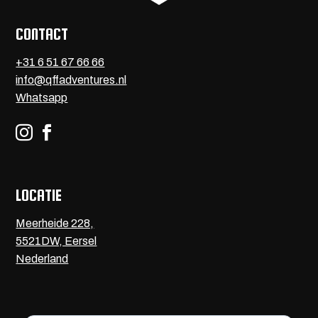
CONTACT
+31 6 51 67 66 66
info@qffadventures.nl
Whatsapp


LOCATIE
Meerheide 228,
5521DW, Eersel
Nederland