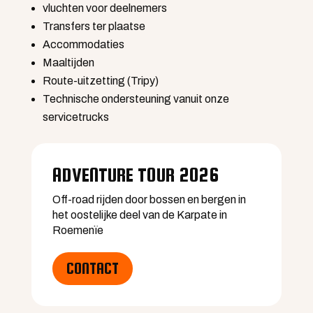
vluchten voor deelnemers
Transfers ter plaatse
Accommodaties
Maaltijden
Route-uitzetting (Tripy)
Technische ondersteuning vanuit onze
servicetrucks
ADVENTURE TOUR 2026
Voor wie is de Adventure Tour
geschikt?
Off-road rijden door bossen en bergen in
het oostelijke deel van de Karpate in
Roemenïe
Hoe zwaar zijn de routes?
CONTACT