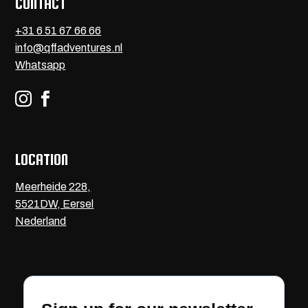
CONTACT
+31 6 51 67 66 66
info@qffadventures.nl
Whatsapp


LOCATION
Meerheide 228,
5521DW, Eersel
Nederland